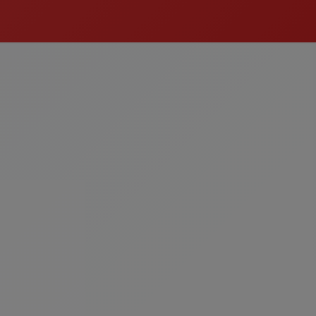
a Yemekler
İçecekler
egoriyi Gör
Kategoriyi Gör