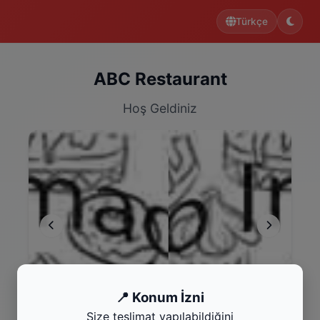
Türkçe
ABC Restaurant
Hoş Geldiniz
Başlangıçlar
An
📍 Konum İzni
Kategoriyi Gör
Kat
Size teslimat yapılabildiğini