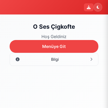
i
Şu an sipariş kapalı
Bu işletme 09:00 - 22:00 saatleri arasında sipariş kabul
etmektedir. Şu an yalnızca menüyü inceleyebilirsiniz.
O Ses Çigkofte
Menüyü Gör
Hoş Geldiniz
Menüye Git
Bilgi