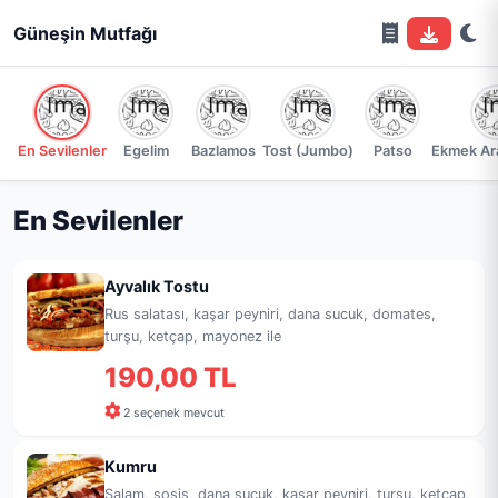
Güneşin Mutfağı
En Sevilenler
Egelim
Bazlamos
Tost (Jumbo)
Patso
Ekmek Ara
En Sevilenler
Ayvalık Tostu
Rus salatası, kaşar peyniri, dana sucuk, domates,
turşu, ketçap, mayonez ile
190,00 TL
2 seçenek mevcut
Kumru
Salam, sosis, dana sucuk, kaşar peyniri, turşu, ketçap,