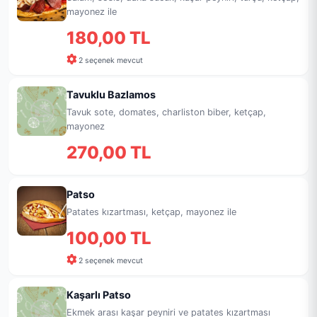
mayonez ile
180,00 TL
2 seçenek mevcut
Tavuklu Bazlamos
Tavuk sote, domates, charliston biber, ketçap,
mayonez
270,00 TL
Patso
Patates kızartması, ketçap, mayonez ile
100,00 TL
2 seçenek mevcut
Kaşarlı Patso
Ekmek arası kaşar peyniri ve patates kızartması