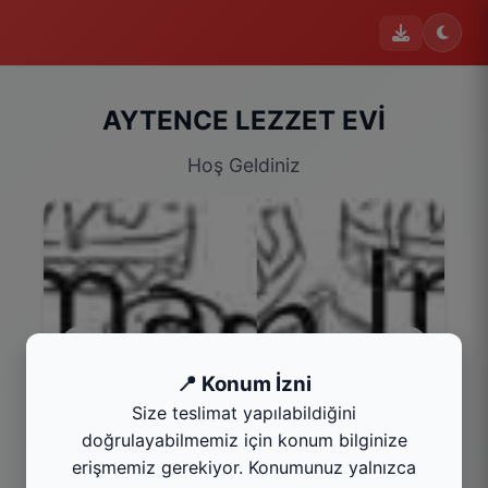
AYTENCE LEZZET EVİ
Hoş Geldiniz
📍 Konum İzni
Size teslimat yapılabildiğini
Ana Yemek
doğrulayabilmemiz için konum bilginize
Kategoriyi Gör
erişmemiz gerekiyor. Konumunuz yalnızca